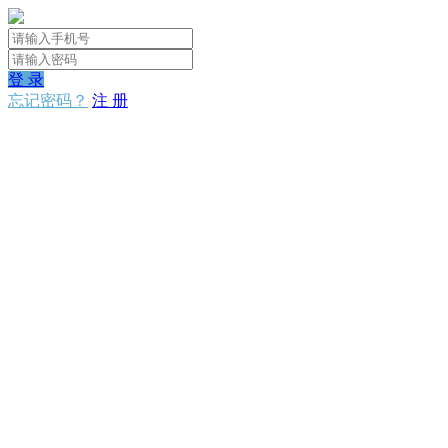
登 录
忘记密码？
注 册