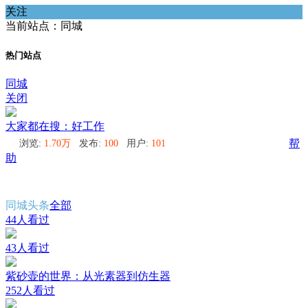
关注
当前站点：同城
热门站点
同城
关闭
大家都在搜：好工作
浏览:
1.70万
发布:
100
用户:
101
帮
助
同城头条
全部
44人看过
43人看过
紫砂壶的世界：从光素器到仿生器
252人看过