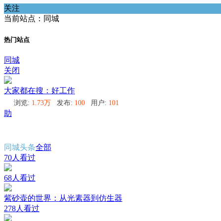
关注
当前站点：同城
热门站点
同城
关闭
大家都在搜：好工作
浏览:
1.73万
发布:
100
用户:
101
助
同城头条
全部
70人看过
68人看过
紫砂壶的世界：从光素器到仿生器
278人看过